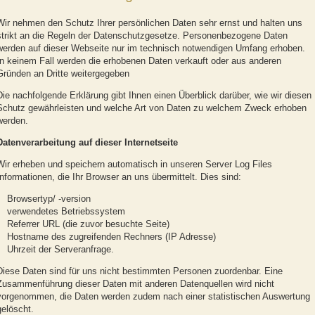
Wir nehmen den Schutz Ihrer persönlichen Daten sehr ernst und halten uns
strikt an die Regeln der Datenschutzgesetze. Personenbezogene Daten
werden auf dieser Webseite nur im technisch notwendigen Umfang erhoben.
In keinem Fall werden die erhobenen Daten verkauft oder aus anderen
Gründen an Dritte weitergegeben
Die nachfolgende Erklärung gibt Ihnen einen Überblick darüber, wie wir diesen
Schutz gewährleisten und welche Art von Daten zu welchem Zweck erhoben
werden.
Datenverarbeitung auf dieser Internetseite
Wir erheben und speichern automatisch in unseren Server Log Files
Informationen, die Ihr Browser an uns übermittelt. Dies sind:
Browsertyp/ -version
verwendetes Betriebssystem
Referrer URL (die zuvor besuchte Seite)
Hostname des zugreifenden Rechners (IP Adresse)
Uhrzeit der Serveranfrage.
Diese Daten sind für uns nicht bestimmten Personen zuordenbar. Eine
Zusammenführung dieser Daten mit anderen Datenquellen wird nicht
vorgenommen, die Daten werden zudem nach einer statistischen Auswertung
gelöscht.