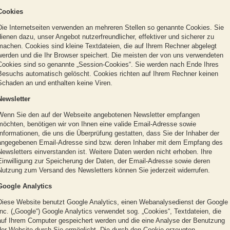
Cookies
Die Internetseiten verwenden an mehreren Stellen so genannte Cookies. Sie
dienen dazu, unser Angebot nutzerfreundlicher, effektiver und sicherer zu
machen. Cookies sind kleine Textdateien, die auf Ihrem Rechner abgelegt
werden und die Ihr Browser speichert. Die meisten der von uns verwendeten
Cookies sind so genannte „Session-Cookies“. Sie werden nach Ende Ihres
Besuchs automatisch gelöscht. Cookies richten auf Ihrem Rechner keinen
Schaden an und enthalten keine Viren.
Newsletter
Wenn Sie den auf der Webseite angebotenen Newsletter empfangen
möchten, benötigen wir von Ihnen eine valide Email-Adresse sowie
Informationen, die uns die Überprüfung gestatten, dass Sie der Inhaber der
angegebenen Email-Adresse sind bzw. deren Inhaber mit dem Empfang des
Newsletters einverstanden ist. Weitere Daten werden nicht erhoben. Ihre
Einwilligung zur Speicherung der Daten, der Email-Adresse sowie deren
Nutzung zum Versand des Newsletters können Sie jederzeit widerrufen.
Google Analytics
Diese Website benutzt Google Analytics, einen Webanalysedienst der Google
Inc. („Google“) Google Analytics verwendet sog. „Cookies“, Textdateien, die
auf Ihrem Computer gespeichert werden und die eine Analyse der Benutzung
der Website durch Sie ermöglicht. Die durch den Cookie erzeugten