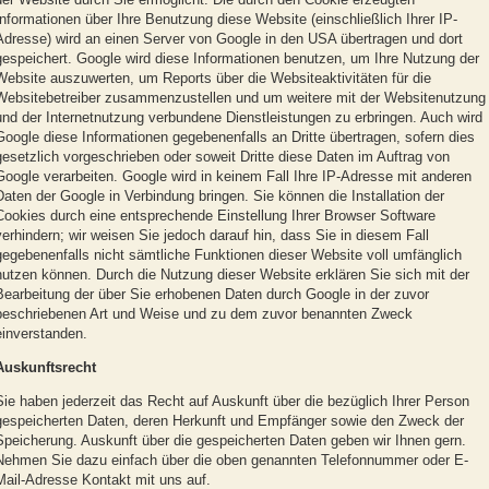
Informationen über Ihre Benutzung diese Website (einschließlich Ihrer IP-
Adresse) wird an einen Server von Google in den USA übertragen und dort
gespeichert. Google wird diese Informationen benutzen, um Ihre Nutzung der
Website auszuwerten, um Reports über die Websiteaktivitäten für die
Websitebetreiber zusammenzustellen und um weitere mit der Websitenutzung
und der Internetnutzung verbundene Dienstleistungen zu erbringen. Auch wird
Google diese Informationen gegebenenfalls an Dritte übertragen, sofern dies
gesetzlich vorgeschrieben oder soweit Dritte diese Daten im Auftrag von
Google verarbeiten. Google wird in keinem Fall Ihre IP-Adresse mit anderen
Daten der Google in Verbindung bringen. Sie können die Installation der
Cookies durch eine entsprechende Einstellung Ihrer Browser Software
verhindern; wir weisen Sie jedoch darauf hin, dass Sie in diesem Fall
gegebenenfalls nicht sämtliche Funktionen dieser Website voll umfänglich
nutzen können. Durch die Nutzung dieser Website erklären Sie sich mit der
Bearbeitung der über Sie erhobenen Daten durch Google in der zuvor
beschriebenen Art und Weise und zu dem zuvor benannten Zweck
einverstanden.
Auskunftsrecht
Sie haben jederzeit das Recht auf Auskunft über die bezüglich Ihrer Person
gespeicherten Daten, deren Herkunft und Empfänger sowie den Zweck der
Speicherung. Auskunft über die gespeicherten Daten geben wir Ihnen gern.
Nehmen Sie dazu einfach über die oben genannten Telefonnummer oder E-
Mail-Adresse Kontakt mit uns auf.